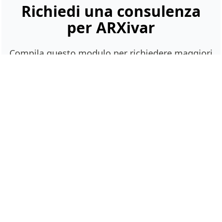
Richiedi una consulenza
per ARXivar
Compila questo modulo per richiedere maggiori
informazioni sul prodotto. Prenderemo in
visione la tua richiesta in tempi brevi e
provvederemo a contattarti. I campi
contrassegnati con * sono obbligatori.
"
" indica i campi obbligatori
*
Nome e Cognome
*
Nome
Azienda