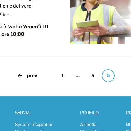
ion e del vero
ng.…
si è svolto Venerdì 10
e ore 10:00
prev
1
…
4
5
SERVIZI
PROFILO
R
System Integration
Azienda
Bl