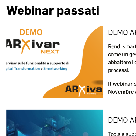
Webinar passati
DEMO A
Rendi smart
come un ges
abbattere i 
processi.
Il webinar 
Novembre a
DEMO A
Tools a supp