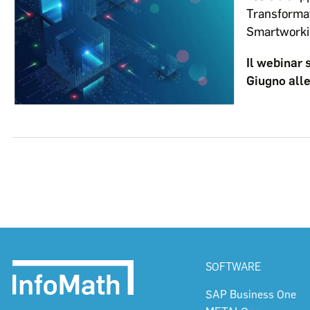
Transformat
Smartworki
Il webinar 
Giugno all
SOFTWARE
SAP Business One