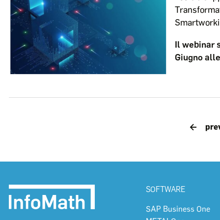
Transformat
Smartworki
Il webinar 
Giugno all
pre
SOFTWARE
SAP Business One