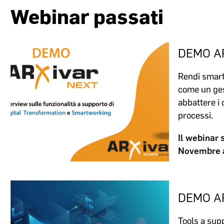
Webinar passati
DEMO A
Rendi smart
come un ges
abbattere i 
processi.
Il webinar 
Novembre a
DEMO A
Tools a supp