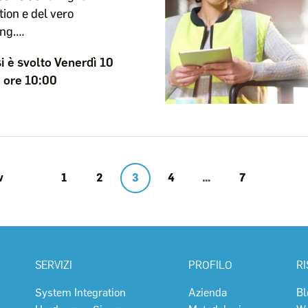
ion e del vero
ng.…
si è svolto Venerdì 10
e ore 10:00
v
1
2
3
4
…
7
SERVIZI
PROFILO
R
System Integration
Azienda
Bl